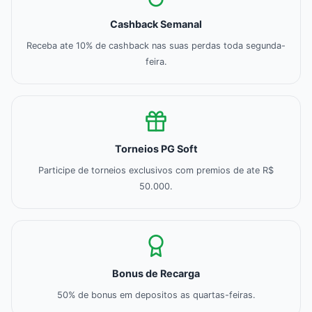
Cashback Semanal
Receba ate 10% de cashback nas suas perdas toda segunda-
feira.
Torneios PG Soft
Participe de torneios exclusivos com premios de ate R$
50.000.
Bonus de Recarga
50% de bonus em depositos as quartas-feiras.