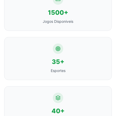
1500+
Jogos Disponiveis
35+
Esportes
40+