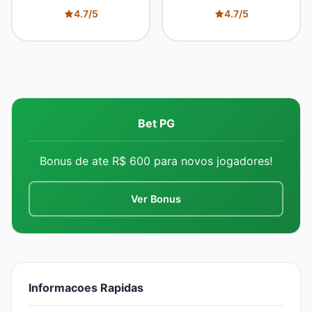
4.7/5
4.7/5
Bet PG
Bonus de ate R$ 600 para novos jogadores!
Ver Bonus
Informacoes Rapidas