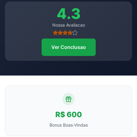
4.3
Nossa Avaliacao
Ver Conclusao
R$ 600
Bonus Boas-Vindas