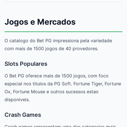
Jogos e Mercados
O catalogo do Bet PG impressiona pela variedade
com mais de 1500 jogos de 40 provedores.
Slots Populares
O Bet PG oferece mais de 1500 jogos, com foco
especial nos titulos da PG Soft. Fortune Tiger, Fortune
Ox, Fortune Mouse e outros sucessos estao
disponiveis.
Crash Games
Crash games representam uma das categorias mais