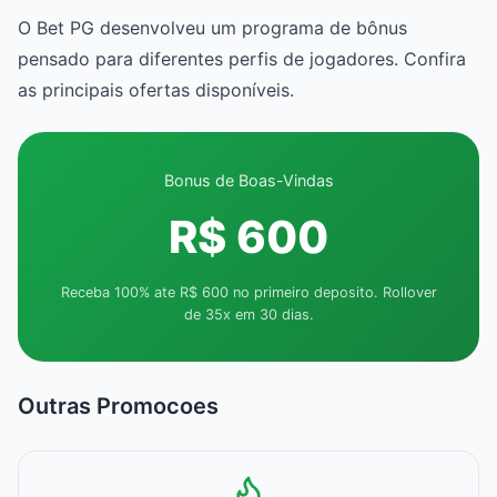
O Bet PG desenvolveu um programa de bônus
pensado para diferentes perfis de jogadores. Confira
as principais ofertas disponíveis.
Bonus de Boas-Vindas
R$ 600
Receba 100% ate R$ 600 no primeiro deposito. Rollover
de 35x em 30 dias.
Outras Promocoes