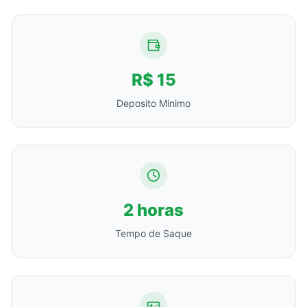
R$ 15
Deposito Minimo
2 horas
Tempo de Saque