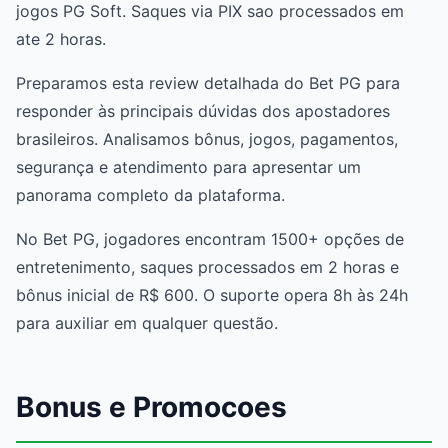
jogos PG Soft. Saques via PIX sao processados em
ate 2 horas.
Preparamos esta review detalhada do Bet PG para
responder às principais dúvidas dos apostadores
brasileiros. Analisamos bônus, jogos, pagamentos,
segurança e atendimento para apresentar um
panorama completo da plataforma.
No Bet PG, jogadores encontram 1500+ opções de
entretenimento, saques processados em 2 horas e
bônus inicial de R$ 600. O suporte opera 8h às 24h
para auxiliar em qualquer questão.
Bonus e Promocoes