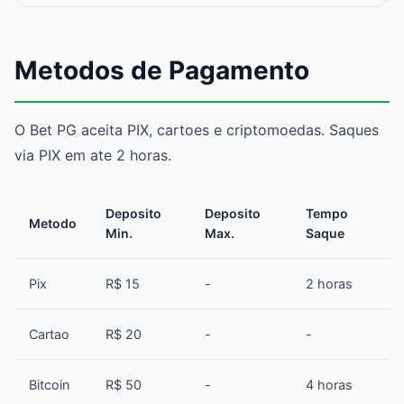
Metodos de Pagamento
O Bet PG aceita PIX, cartoes e criptomoedas. Saques
via PIX em ate 2 horas.
Deposito
Deposito
Tempo
Metodo
Min.
Max.
Saque
Pix
R$ 15
-
2 horas
Cartao
R$ 20
-
-
Bitcoin
R$ 50
-
4 horas