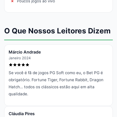
Poucos jogos ao vivo
O Que Nossos Leitores Dizem
Márcio Andrade
Janeiro 2024
Se você é fã de jogos PG Soft como eu, o Bet PG é
obrigatório. Fortune Tiger, Fortune Rabbit, Dragon
Hatch... todos os clássicos estão aqui em alta
qualidade.
Cláudia Pires