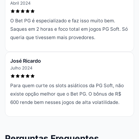
Abril 2024
O Bet PG é especializado e faz isso muito bem.
Saques em 2 horas e foco total em jogos PG Soft. Só
queria que tivessem mais provedores.
José Ricardo
Julho 2024
Para quem curte os slots asiáticos da PG Soft, não
existe opção melhor que o Bet PG. O bônus de R$
600 rende bem nesses jogos de alta volatilidade.
Perguntas Frequentes