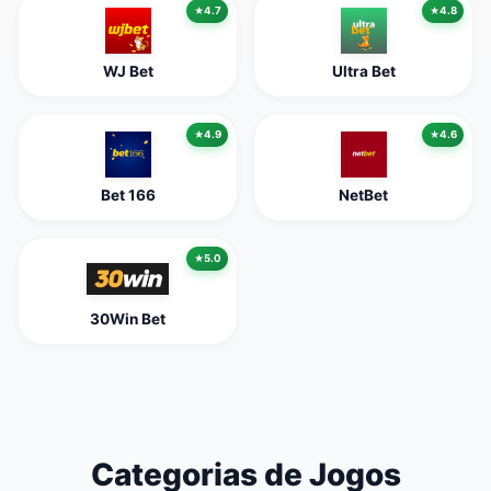
4.7
4.8
WJ Bet
Ultra Bet
4.9
4.6
Bet 166
NetBet
5.0
30Win Bet
Categorias de Jogos