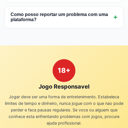
transparente e as notas sao baseadas
Revisamos nossas avaliacoes trimestralmente ou
exclusivamente em nossos criterios tecnicos e
sempre que ha mudancas significativas em uma
Como posso reportar um problema com uma
+
experiencia do usuario.
plataforma?
plataforma (novos bonus, alteracao de termos,
problemas reportados). Tambem monitoramos
Voce pode entrar em contato conosco atraves
feedback da comunidade continuamente.
da nossa pagina de contato. Levamos todas as
reclamacoes a serio e investigamos cada caso.
Se confirmados, os problemas podem resultar
em rebaixamento da nota ou remocao da
18+
plataforma.
Jogo Responsavel
Jogar deve ser uma forma de entretenimento. Estabeleca
limites de tempo e dinheiro, nunca jogue com o que nao pode
perder e faca pausas regulares. Se voce ou alguem que
conhece esta enfrentando problemas com jogos, procure
ajuda profissional.