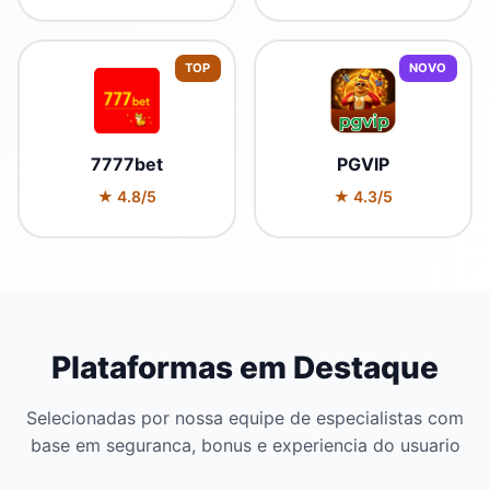
TOP
NOVO
7777bet
PGVIP
★ 4.8/5
★ 4.3/5
Plataformas em Destaque
Selecionadas por nossa equipe de especialistas com
base em seguranca, bonus e experiencia do usuario