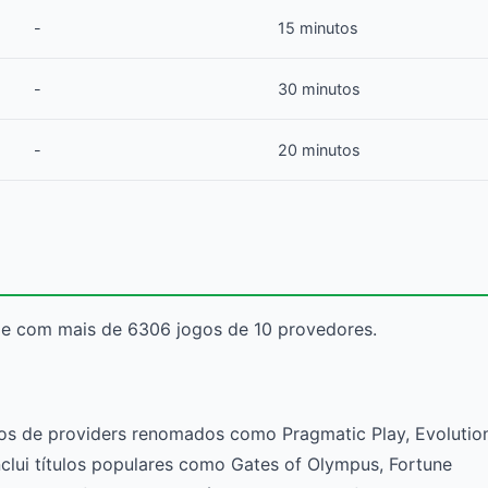
-
15 minutos
-
30 minutos
-
20 minutos
de com mais de 6306 jogos de 10 provedores.
os de providers renomados como Pragmatic Play, Evolutio
nclui títulos populares como Gates of Olympus, Fortune