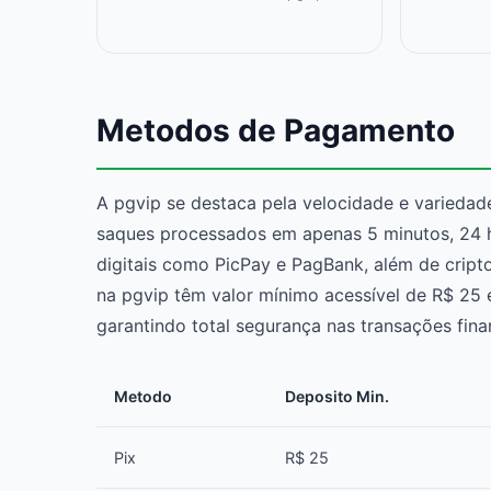
Metodos de Pagamento
A pgvip se destaca pela velocidade e varieda
saques processados em apenas 5 minutos, 24 h
digitais como PicPay e PagBank, além de cri
na pgvip têm valor mínimo acessível de R$ 25 e
garantindo total segurança nas transações fina
Metodo
Deposito Min.
Pix
R$ 25