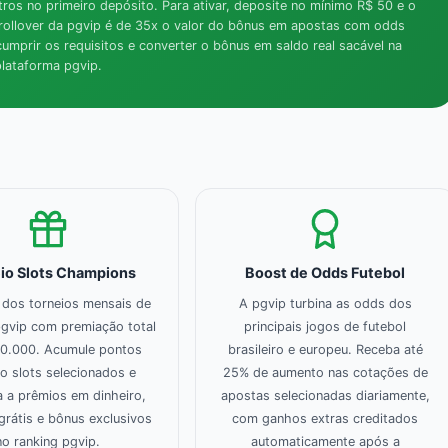
os no primeiro depósito. Para ativar, deposite no mínimo R$ 50 e o
rollover da pgvip é de 35x o valor do bônus em apostas com odds
umprir os requisitos e converter o bônus em saldo real sacável na
plataforma pgvip.
io Slots Champions
Boost de Odds Futebol
e dos torneios mensais de
A pgvip turbina as odds dos
pgvip com premiação total
principais jogos de futebol
50.000. Acumule pontos
brasileiro e europeu. Receba até
o slots selecionados e
25% de aumento nas cotações de
a a prêmios em dinheiro,
apostas selecionadas diariamente,
grátis e bônus exclusivos
com ganhos extras creditados
no ranking pgvip.
automaticamente após a