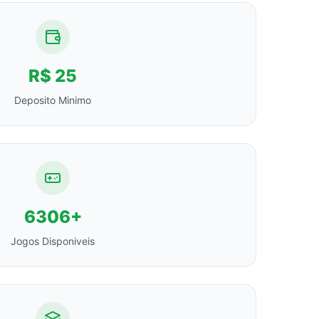
R$ 25
Deposito Minimo
6306+
Jogos Disponiveis