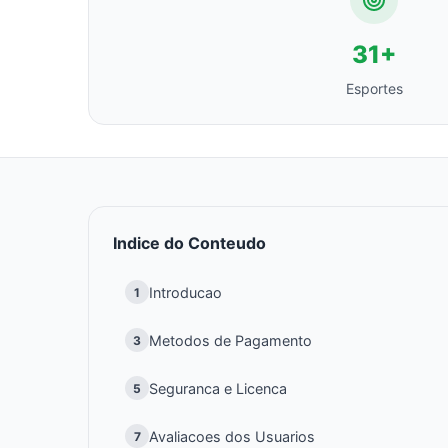
31+
Esportes
Indice do Conteudo
Introducao
1
Metodos de Pagamento
3
Seguranca e Licenca
5
Avaliacoes dos Usuarios
7